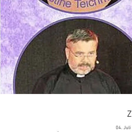
Z
04. Jul