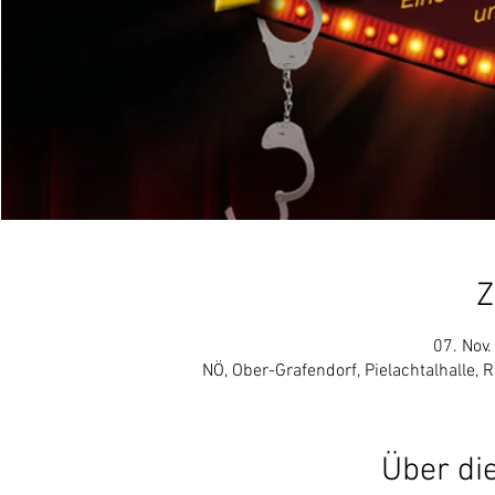
Z
07. Nov.
NÖ, Ober-Grafendorf, Pielachtalhalle, 
Über di