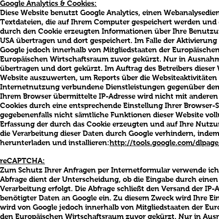
Google Analytics & Cookies:
Diese Website benutzt Google Analytics, einen Webanalysediens
Textdateien, die auf Ihrem Computer gespeichert werden und 
durch den Cookie erzeugten Informationen über Ihre Benutzun
USA übertragen und dort gespeichert. Im Falle der Aktivierung
Google jedoch innerhalb von Mitgliedstaaten der Europäisch
Europäischen Wirtschaftsraum zuvor gekürzt. Nur in Ausnahmef
übertragen und dort gekürzt. Im Auftrag des Betreibers diese
Website auszuwerten, um Reports über die Websiteaktivitäte
Internetnutzung verbundene Dienstleistungen gegenüber dem 
Ihrem Browser übermittelte IP-Adresse wird nicht mit andere
Cookies durch eine entsprechende Einstellung Ihrer Browser-Sof
gegebenenfalls nicht sämtliche Funktionen dieser Website vo
Erfassung der durch das Cookie erzeugten und auf Ihre Nutzun
die Verarbeitung dieser Daten durch Google verhindern, indem
herunterladen und installieren:
http://tools.google.com/dlpag
reCAPTCHA:
Zum Schutz Ihrer Anfragen per Internetformular verwende ic
Abfrage dient der Unterscheidung, ob die Eingabe durch eine
Verarbeitung erfolgt. Die Abfrage schließt den Versand der IP
benötigter Daten an Google ein. Zu diesem Zweck wird Ihre Ei
wird von Google jedoch innerhalb von Mitgliedstaaten der E
den Europäischen Wirtschaftsraum zuvor gekürzt. Nur in Ausna