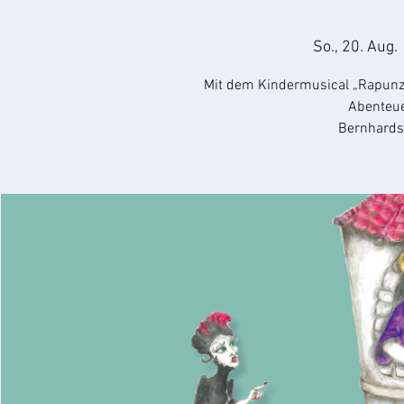
So., 20. Aug.
 
Mit dem Kindermusical „Rapunzel
Abenteue
Bernhards 