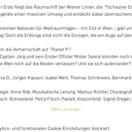
Erde fliegt das Raumschiff der Wiener Linien, die “Tschauner En
nsgeräts einen massiven Umweg und entdeckt dabei überraschend
reinten Nationen für Weltraumfragen – mit Sitz in Wien – gibt u
g! Doch die Erdlinge sind nicht die Einzigen, die ein Auge auf d
ie Vorherrschaft auf “Planet 9”!
aptain Jörg und sein Erster Offizier Mister Speck könnten noch d
e Welt noch auf die Beiden verlassen? Und sie sich aufeinander?
 Eva D., Jürgen Kapaun, Isabel Meili, Thomas Schreiweis, Bernhard 
ie: Anne Rab, Musikalische Leitung: Markus Richter, Choreografi
ch, Bühnenbild: Petra Fibich-Patzelt, Kostümbild: Sigrid Dreger
Mehr anzeigen
ics- und funktionalen Cookie-Einstellungen blockiert.