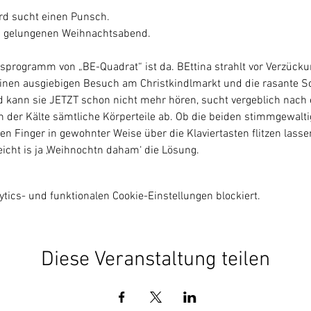
ard sucht einen Punsch.
en gelungenen Weihnachtsabend.
programm von „BE-Quadrat“ ist da. BEttina strahlt vor Verzückun
einen ausgiebigen Besuch am Christkindlmarkt und die rasante Sc
 kann sie JETZT schon nicht mehr hören, sucht vergeblich nach
in der Kälte sämtliche Körperteile ab. Ob die beiden stimmgewaltig
fen Finger in gewohnter Weise über die Klaviertasten flitzen la
icht is ja ‚Weihnochtn daham‘ die Lösung.
ics- und funktionalen Cookie-Einstellungen blockiert.
Diese Veranstaltung teilen