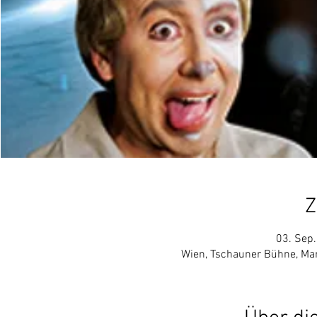
Z
03. Sep.
Wien, Tschauner Bühne, Mar