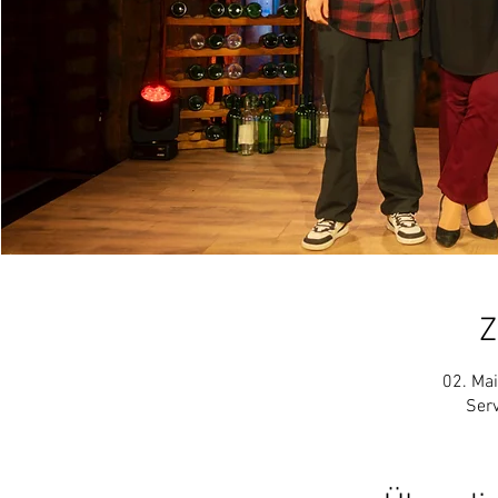
Z
02. Mai
Ser