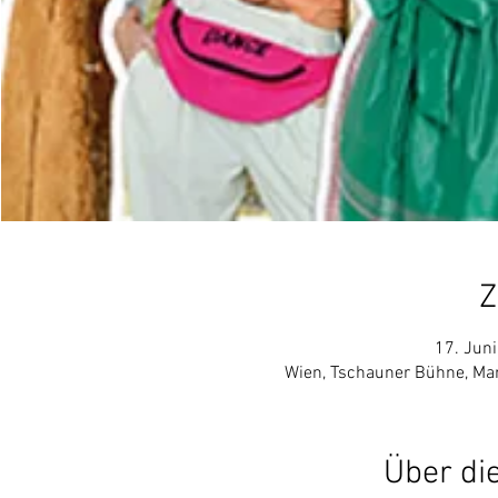
Z
17. Juni
Wien, Tschauner Bühne, Mar
Über di