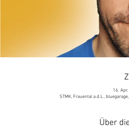
Z
16. Apr.
STMK, Frauental a.d.L., bluegarage,
Über di