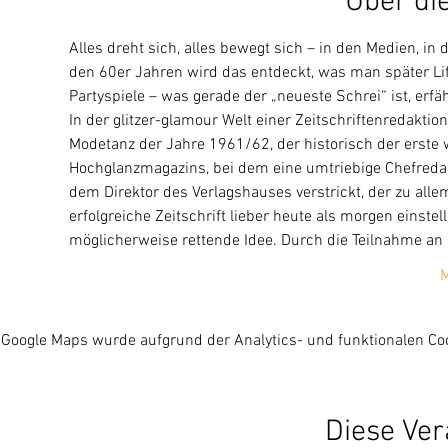
Über di
Alles dreht sich, alles bewegt sich – in den Medien, i
den 60er Jahren wird das entdeckt, was man später Lif
Partyspiele – was gerade der „neueste Schrei“ ist, erfä
In der glitzer-glamour Welt einer Zeitschriftenredaktion
Modetanz der Jahre 1961/62, der historisch der erste w
Hochglanzmagazins, bei dem eine umtriebige Chefredakt
dem Direktor des Verlagshauses verstrickt, der zu all
erfolgreiche Zeitschrift lieber heute als morgen einste
möglicherweise rettende Idee. Durch die Teilnahme a
M
Google Maps wurde aufgrund der Analytics- und funktionalen Coo
Diese Ver