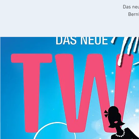
Das neu
Bernh